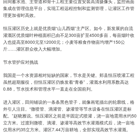
田间蓄水池、主管道和骨干工程主要位置安装高清摄像头，监控画面
集成在管理信息平台，实现工程远程控制和监测管理，让灌区工作管
理更加省时高效。
恒压灌区历史上就是优质烟“山儿西烟”主产区。如今，新发展的自流
灌溉区优质烟叶种植面积已由不足300亩扩至4500多亩，每亩烟叶收
入也提高至8000元至12000元；小麦等粮食作物亩均增产150公
斤……灌区群众收入大幅增加。
节水管护应对挑战
我国是一个水资源相对短缺的国家，节水是关键。郏县恒压喷灌工程
虽然超期服役，但恒压灌区仍焕发着“青春”，灌溉水利用系数高达
0.88，节水技术和管理水平一直走在全国前列。
进入灌区，田间铺设的一条条黑色管子，就像画笔描出的轮廓线，格
外引人注目。“微喷管、滴灌管、渗灌管等节水设备在恒压灌区是标
配。”赵晓雅说。恒压灌区之前是半固定式喷灌，浇一亩地需用水约50
立方米。过渡到微喷、滴灌、渗灌等高效节水灌溉模式后，浇一亩地
仅用水约35立方米。灌区7.44万亩耕地，全部实现高效节水灌溉。