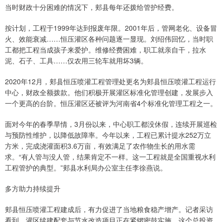
当时财政十分困难的情况下，郏县每年还拨给管护经费。
按计划，工程于1999年达到报废年限。2001年后，管网老化、设备冒
火、效能衰减……恒压灌区各种问题逐一显现。刘绍伟回忆，当时职
工都把工程当成孩子来爱护。维修经费困难，职工就亲自干，拉水
泥、石子、工具……仅农用三轮车就用坏3辆。
2020年12月，郏县恒压喷灌工程管理处更名为郏县恒压喷灌工程运行
中心，财政全额拨款。他们积极开展灌区标准化管理创建，发展步入
一个更高的台阶。恒压灌区还被评为河南省4个标准化管理工程之一。
面对今年的春季旱情，3月份以来，中心职工都没休假，连续开展巡检
与预防性维护，以降低故障率。今年以来，工程已累计提水252万立
方米，完成浇灌面积3.6万亩，有效满足了农作物生长的用水需
求。“有人管与没人管，结果肯定不一样。这一工程就是全国重视水利
工程管护的典型。”郏县水利局办公室主任李徐燕说。
多方助力持续提升
郏县恒压喷灌工程建成后，有力促进了当地粮食稳产增产。记者采访
看到，灌区续建配套与节水改造项目正在紧锣密鼓实施。这个总投资