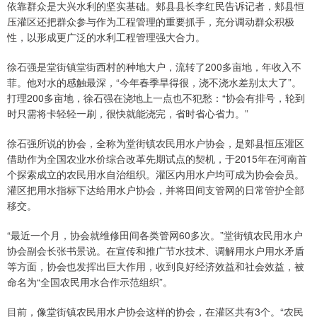
依靠群众是大兴水利的坚实基础。郏县县长李红民告诉记者，郏县恒
压灌区还把群众参与作为工程管理的重要抓手，充分调动群众积极
性，以形成更广泛的水利工程管理强大合力。
徐石强是堂街镇堂街西村的种地大户，流转了200多亩地，年收入不
菲。他对水的感触最深，“今年春季旱得很，浇不浇水差别太大了”。
打理200多亩地，徐石强在浇地上一点也不犯愁：“协会有排号，轮到
时只需将卡轻轻一刷，很快就能浇完，省时省心省力。”
徐石强所说的协会，全称为堂街镇农民用水户协会，是郏县恒压灌区
借助作为全国农业水价综合改革先期试点的契机，于2015年在河南首
个探索成立的农民用水自治组织。灌区内用水户均可成为协会会员。
灌区把用水指标下达给用水户协会，并将田间支管网的日常管护全部
移交。
“最近一个月，协会就维修田间各类管网60多次。”堂街镇农民用水户
协会副会长张书景说。在宣传和推广节水技术、调解用水户用水矛盾
等方面，协会也发挥出巨大作用，收到良好经济效益和社会效益，被
命名为“全国农民用水合作示范组织”。
目前，像堂街镇农民用水户协会这样的协会，在灌区共有3个。“农民