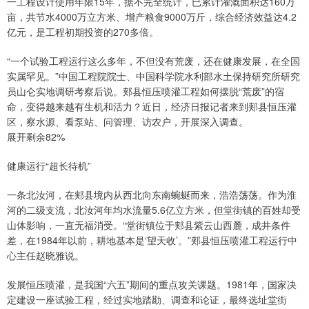
一工程设计使用年限15年，据不完全统计，已累计灌溉面积达160万
亩，共节水4000万立方米、增产粮食9000万斤，综合经济效益达4.2
亿元，是工程初期投资的270多倍。
“一个试验工程运行这么多年，不但没有荒废，还在健康发展，在全国
实属罕见。”中国工程院院士、中国科学院水利部水土保持研究所研究
员山仑实地调研考察后说。郏县恒压喷灌工程如何摆脱“荒废”的宿
命，变得越来越有生机和活力？近日，经济日报记者来到郏县恒压灌
区，察水源、看泵站、问管理、访农户，开展深入调查。
展开剩余82%
健康运行“超长待机”
一条北汝河，在郏县境内从西北向东南蜿蜒而来，浩浩荡荡。作为淮
河的二级支流，北汝河年均水流量5.6亿立方米，但堂街镇的百姓却受
山体影响，一直无福消受。“堂街镇位于郏县紫云山西麓，成井条件
差，在1984年以前，耕地基本是‘望天收’。”郏县恒压喷灌工程运行中
心主任赵晓雅说。
发展恒压喷灌，是我国“六五”期间的重点攻关课题。1981年，国家决
定建设一座试验工程，经过实地踏勘、调查和论证，最终选址堂街