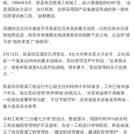
镇。1984年9月，郏县恒压喷灌工程竣工，设计灌溉面积6397亩。“这
是我国自主设计、自行研发、全部采用国产设备建设而成的第一座恒
压喷灌试验工程。”赵晓雅说。
清澈的北汝河水被提升至落差近百米高的蓄水池里，以恒定的水压借
助地势自流，前所未有规模化地浇灌着堂街镇数千亩土地，让这些“望
天收”地块变成了“保收田”。
5月12日，郏县恒压灌区孔湾泵站，4台大功率水泵火力全开，正向高
处一个落差达68米的蓄水池抽水。泵站管理员尹中利说：“近来雨水
少，很多村民凌晨4点就开始浇地。用水量大，泵站管理的压力也很
大。”
郏县恒压喷灌工程运行中心副主任刘绍伟今年50多岁，工作已有30多
个年头，练出泵站管理“听声辨病”的绝活儿，“水泵有故障不用检查，
一听就知道哪里有问题”。不仅节能节时，还有效延长设备使用寿命，
极大提高供水效率。
水利工程有“三分建七分管”的说法。数据显示，我国约有30%的水利
工程设施因管理维护不足损坏。在这一工程设计评审阶段，郏县就成
立了恒压喷灌工程管理处，“建设阶段管建设，建成阶段管维护”。在