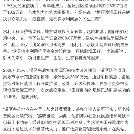
1.2亿元的国债项目，今年建成后，恒压灌区灌溉面积将由6397亩增
至10.2万亩，节水能力也将大幅提升。刘绍伟说，“恒压喷灌工程是解
决群众最关心、最直接、最现实水利问题的民生工程”。
水利工程管护需要钱，地方财政投入又有限，赵晓雅说，他们有效利
用中央、省、市下达抗旱资金2808.67万元，建成堂街镇抗旱应急提
水工程，不仅可满足灌区用水需要，还利用回水段让两岸环境明显改
善。“这是河南利用抗旱资金建设的第一座橡胶坝工程。”李徐燕说，
以水为牵引，项目把生产、生活、生态有机统筹起来。
2006年以来，灌区先后实施水源泵站技术改造项目、灌区延伸项目、
高效节水示范建设项目等，累计投入3800万元。通过项目实施，当地
持续对恒压喷灌工程开展扩建、改造、升级和换新，在岁月更替中实
现恒压喷灌工程的一次次蝶变重生。“工程目前的规模已达到建成初的
15.9倍。”赵晓雅说。
“灌区办公地点在村里，加之经费紧张，很多年轻人留不下来，新老接
替问题比较突出。”赵晓雅说，为此，他们努力在强化设施维护与技术
创新上下功夫：通过加强维护延长工程寿命，力求避免工程重建的大
支出；通过技术升级替代人力，推广信息化智能灌溉系统；在泵站、