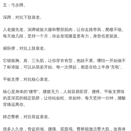
五：弓步蹲。
深蹲，对抗下肢衰老。
人老腿先老。深蹲锻炼大腿和臀部肌肉，让你走路带风，爬楼不喘。
每天做几组，坚持一个月，你会发现膝盖更有力，身形也更挺拔。
俯卧撑，对抗上肢衰老。
它锻炼胸、肩、三头肌，让你穿衣有型，抱娃不累。哪怕一开始做不
了标准版，可以从跪姿开始。每一次撑起，都是在给上半身“充电”。
平板支撑，对抗核心衰老。
核心是身体的“腰带”。腰腹无力，人就容易驼背、腰疼。平板支撑练
的是深层的稳定肌群，让你站如松、坐如钟。每天坚持一分钟，腰酸
背痛远离你。
静态臀桥，对抗骨盆衰老。
很多人久坐，骨盆前倾、腰痛、屁股塌。臀桥能激活臀大肌，改善体