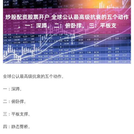
全球公认最高级抗衰的五个动作。
一：深蹲。
二：俯卧撑。
三：平板支撑。
四：静态臀桥。